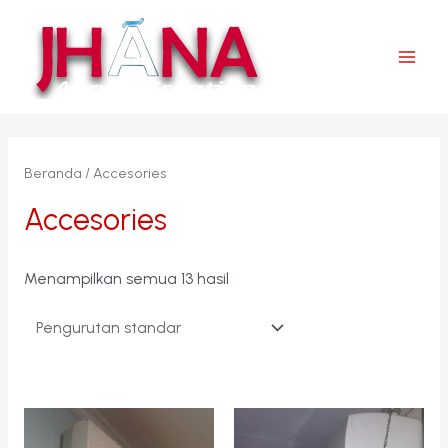
Lewati
ke
konten
Main
Men
Beranda
/ Accesories
Accesories
Menampilkan semua 13 hasil