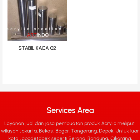
STABIL KACA 02
Services Area
Layanan jual dan jasa pembuatan produk Acrylic meliputi
wilayah Jakarta, Bekasi, Bogor, Tangerang, Depok. Untuk luar
kota Jabodetabek seperti Serang, Bandung, Cikarang,