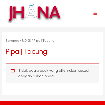
Lewati
ke
konten
Main
Men
Beranda
/
BOXS
/ Pipa | Tabung
Pipa | Tabung
Tidak ada produk yang ditemukan sesuai
dengan pilihan Anda.