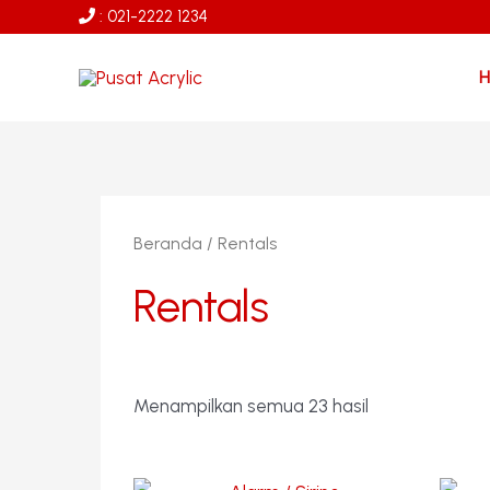
Lewati
: 021-2222 1234
ke
konten
Beranda
/ Rentals
Rentals
Menampilkan semua 23 hasil