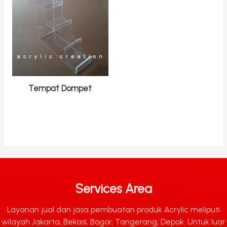
Tempat Dompet
Services Area
Layanan jual dan jasa pembuatan produk Acrylic meliputi
wilayah Jakarta, Bekasi, Bogor, Tangerang, Depok. Untuk luar