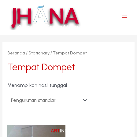
Lewati
ke
konten
Main
Men
Beranda
/
Stationary
/ Tempat Dompet
Tempat Dompet
Menampilkan hasil tunggal