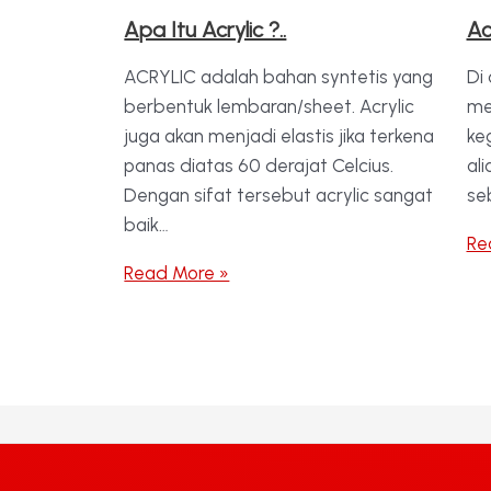
Apa Itu Acrylic ?..
Ac
ACRYLIC adalah bahan syntetis yang
Di
berbentuk lembaran/sheet. Acrylic
me
juga akan menjadi elastis jika terkena
ke
panas diatas 60 derajat Celcius.
al
Dengan sifat tersebut acrylic sangat
se
baik…
Re
Read More »