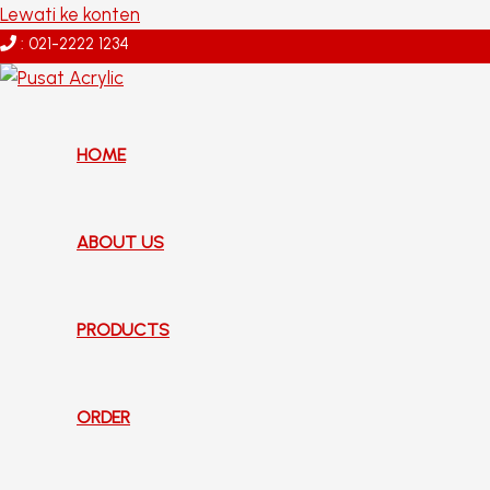
Lewati ke konten
: 021-2222 1234
HOME
ABOUT US
PRODUCTS
ORDER