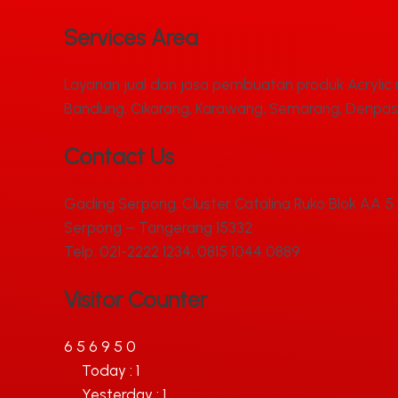
Services Area
Layanan jual dan jasa pembuatan produk Acrylic m
Bandung, Cikarang, Karawang, Semarang, Denpasa
Contact Us
Gading Serpong, Cluster Catalina Ruko Blok AA 5 
Serpong – Tangerang 15332
Telp. 021-2222 1234, 0815 1044 0889
Visitor Counter
6
5
6
9
5
0
Today : 1
Yesterday : 1