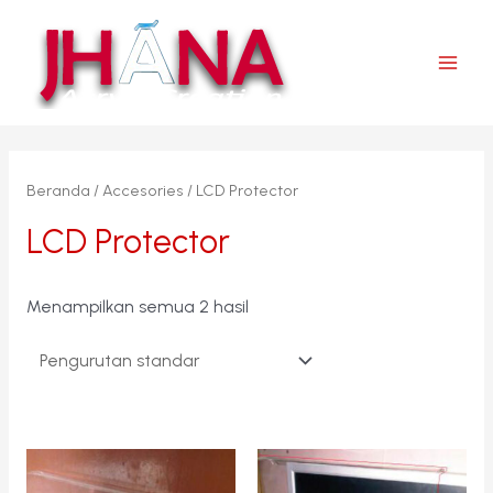
Lewati
ke
konten
Main
Men
Beranda
/
Accesories
/ LCD Protector
LCD Protector
Menampilkan semua 2 hasil